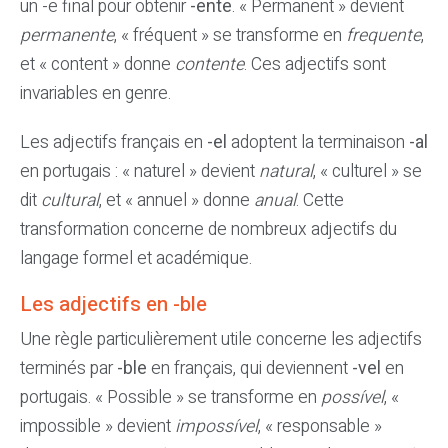
un -e final pour obtenir
-ente
. « Permanent » devient
permanente
, « fréquent » se transforme en
frequente
,
et « content » donne
contente
. Ces adjectifs sont
invariables en genre.
Les adjectifs français en
-el
adoptent la terminaison
-al
en portugais : « naturel » devient
natural
, « culturel » se
dit
cultural
, et « annuel » donne
anual
. Cette
transformation concerne de nombreux adjectifs du
langage formel et académique.
Les adjectifs en -ble
Une règle particulièrement utile concerne les adjectifs
terminés par
-ble
en français, qui deviennent
-vel
en
portugais. « Possible » se transforme en
possível
, «
impossible » devient
impossível
, « responsable »