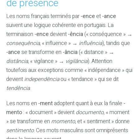
de présence
Les noms français terminés par
-ence
et
-ance
suivent une logique cohérente en portugais. La
terminaison
-ence
devient
-ência
(« conséquence » →
consequência
, « influence » →
influência
), tandis que
-ance
se transforme en
-ância
(« distance » →
distância
, « vigilance » →
vigilância
). Attention
toutefois aux exceptions comme « indépendance » qui
devient
independência
ou « tendance » qui se dit
tendência
.
Les noms en
-ment
adoptent quant à eux la finale
-
mento
: « document » devient
documento
, « moment
» se transforme en
momento
, et « sentiment » donne
sentimento
. Ces mots masculins sont omniprésents