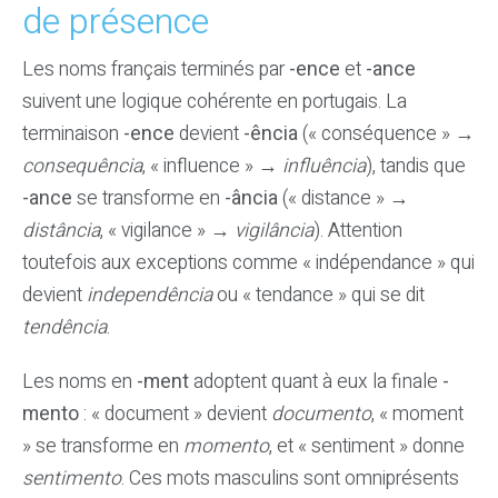
de présence
Les noms français terminés par
-ence
et
-ance
suivent une logique cohérente en portugais. La
terminaison
-ence
devient
-ência
(« conséquence » →
consequência
, « influence » →
influência
), tandis que
-ance
se transforme en
-ância
(« distance » →
distância
, « vigilance » →
vigilância
). Attention
toutefois aux exceptions comme « indépendance » qui
devient
independência
ou « tendance » qui se dit
tendência
.
Les noms en
-ment
adoptent quant à eux la finale
-
mento
: « document » devient
documento
, « moment
» se transforme en
momento
, et « sentiment » donne
sentimento
. Ces mots masculins sont omniprésents