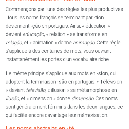
Commençons par l’une des règles les plus productives
: tous les noms français se terminant par
-tion
deviennent
-ção
en portugais. Ainsi, « éducation »
devient
educação
, « relation » se transforme en
relação
, et « animation » donne
animação
. Cette règle
s’applique à des centaines de mots, vous ouvrant
instantanément les portes d’un vocabulaire riche.
Le même principe s’applique aux mots en
-sion
, qui
adoptent la terminaison
-são
en portugais. « Télévision
» devient
televisão
, « illusion » se métamorphose en
ilusão
, et « dimension » donne
dimensão
. Ces noms
sont généralement féminins dans les deux langues, ce
qui facilite encore davantage leur mémorisation.
Les noms abstraits en -té