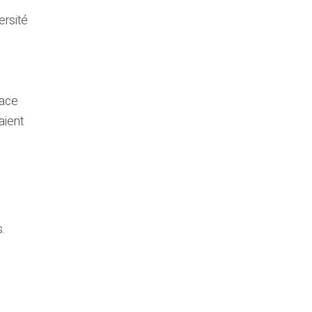
ersité
Face
aient
.