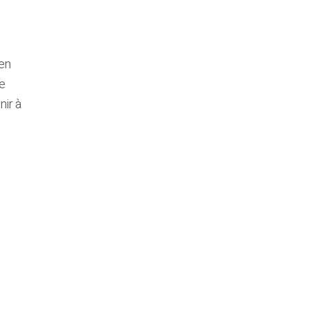
’en
ne
nir à