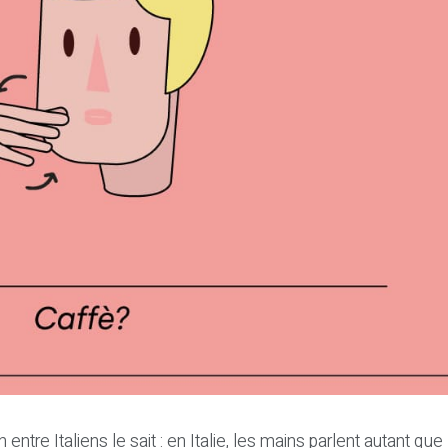
ntre Italiens le sait : en Italie, les mains parlent autant que